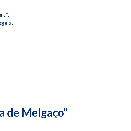
ra”.
gais.
la de Melgaço”